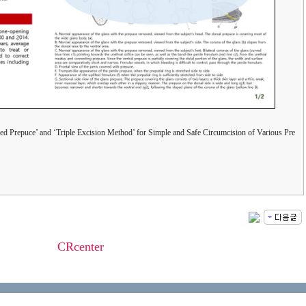
d Prepuce’ and ‘Triple Excision Method’ for Simple and Safe Circumcision of Various Pre
C
R
center