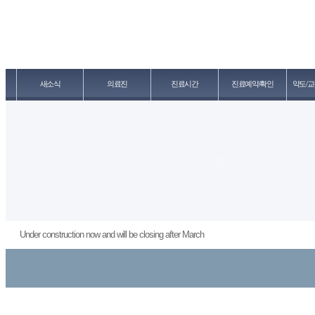
새소식
의료진
진료시간
진료예약/확인
약도/교
Under construction now and will be closing after March