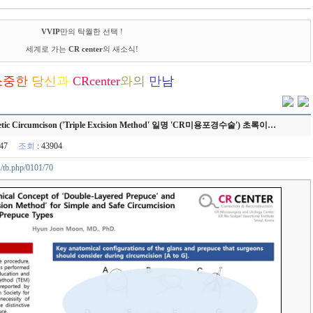
VVIP
만의 탁월한 선택 !
세계로 가는
CR center
의 새소식!
소
중
한
당
신
과
C
R
center
와
의
만
남
rcumcison ('Triple Excision Method' 일명 'CR미용포경수술') 초록이…
11:47
조회
: 43904
s/tb.php/0101/70