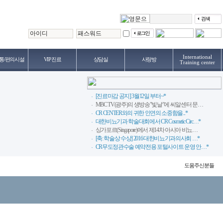
International
통/편의시설
VIP 진료
상담실
사랑방
Training center
[진료마감 공지] 3월12일 부터~*
MBC TV(광주)의 생방송"빛날"에 씨알센터 문…
CR CENTER와의 귀한 인연의 소중함을...*
대한비뇨기과 학술대회에서 CR Cosmetic Circ…*
싱가포르(Singapore)에서 제14차 아시아 비뇨…
[축: 학술상 수상] 2016 대한비뇨기과의사회 …*
CR무도정관수술 예약전용 포털사이트 운영 안…*
도움주신분들