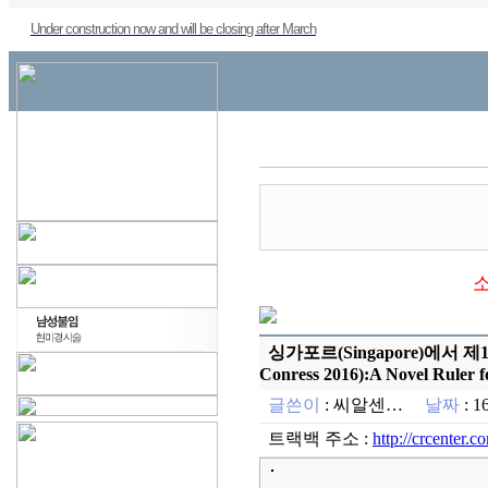
Under construction now and will be closing after March
싱가포르(Singapore)에서 제14
Conress 2016):A Novel Ruler
글쓴이
:
씨알센…
날짜
: 1
트랙백 주소 :
http://crcenter.