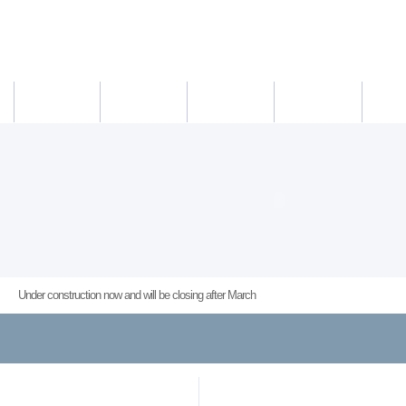
새소식
의료진
진료시간
진료예약/확인
약도/교통
Under construction now and will be closing after March