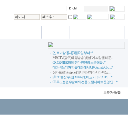
International
/편의시설
VIP 진료
상담실
사랑방
Training center
[진료마감 공지] 3월12일 부터~*
MBC TV(광주)의 생방송"빛날"에 씨알센터 문…
CR CENTER와의 귀한 인연의 소중함을...*
대한비뇨기과 학술대회에서 CR Cosmetic Circ…*
싱가포르(Singapore)에서 제14차 아시아 비뇨…
[축: 학술상 수상] 2016 대한비뇨기과의사회 …*
CR무도정관수술 예약전용 포털사이트 운영 안…*
도움주신분들