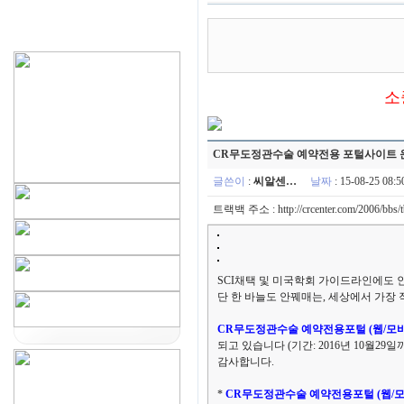
소
CR무도정관수술 예약전용 포털사이트 
글쓴이
:
씨알센…
날짜
: 15-08-25 08
트랙백 주소 :
http://crcenter.com/2006/bbs
SCI채택 및 미국학회 가이드라인에도 
단 한 바늘도 안꿰매는, 세상에서 가장
CR무도정관수술 예약전용포털 (웹/모
되고 있습니다 (기간: 2016년 10월2
감사합니다.
*
CR무도정관수술 예약전용포털 (웹/