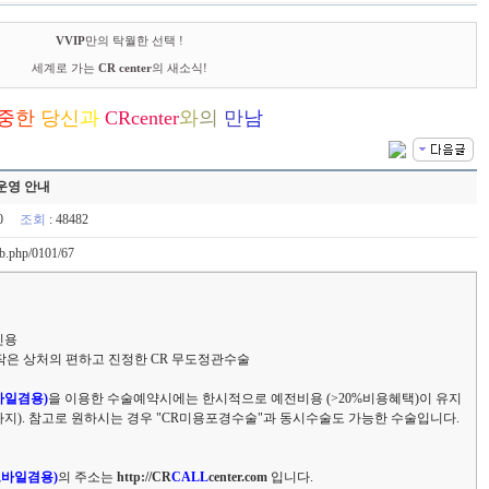
VVIP
만의 탁월한 선택 !
세계로 가는
CR center
의 새소식!
중
한
당
신
과
C
R
center
와
의
만
남
운영 안내
:50
조회
: 48482
/tb.php/0101/67
인용
 작은 상처의 편하고 진정한 CR 무도정관수술
바일겸용)
을 이용한 수술예약시에는 한시적으로 예전비용 (>20%비용혜택)이 유지
9일까지). 참고로 원하시는 경우 "CR미용포경수술"과 동시수술도 가능한 수술입니다.
모바일겸용)
의 주소는
http://CR
CALL
center.com
입니다.