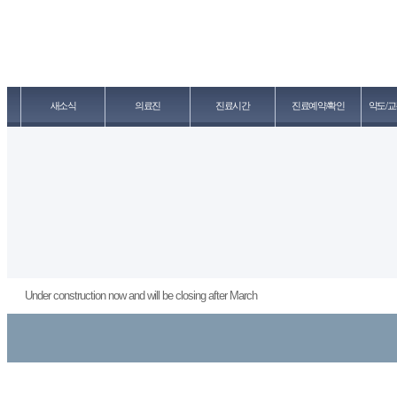
새소식
의료진
진료시간
진료예약/확인
약도/교
Under construction now and will be closing after March