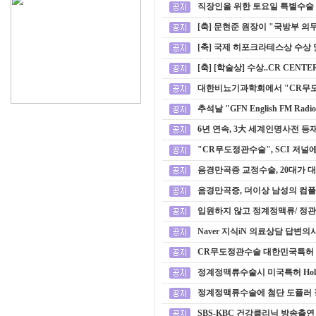
직장인을 위한 토요일 특별수술
[축] 문현준 원장이 "국방부 
[축] 국제 히포크라테스상 수상 및 
[축] [학술상] 수상..CR CEN
대한비뇨기과학회에서 "CR무
추석날 "GFN English FM Radi
6년 연속, 3大 세계인명사전 등재 ('
"CR무도정관수술", SCI 저
음경만곡증 교정수술, 20대가 
음경만곡증, 더이상 남성의 컴
입원하지 않고 정계정맥류/ 정
Naver 지식iN 의료상담 답변의사
CR무도정관수술 대한민국특허
정계정맥류수술시 미국특허 Holdi
정계정맥류수술에 첨단 도플러 
SBS-KBC 건강클리닉 방송출연