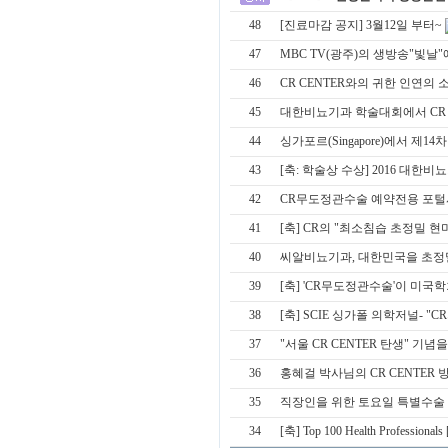
48
[진료마감 공지] 3월12일 부터~
47
MBC TV(광주)의 생방송"빛날
46
CR CENTER와의 귀한 인연의 소
45
대한비뇨기과 학술대회에서 CR Cosmetic
44
싱가포르(Singapore)에서 제14차 아
43
[축: 학술상 수상] 2016 대
42
CR무도정관수술 예약전용 포털
41
[축] CR의 "최소침습 초정밀 
40
씨알비뇨기과, 대한민국을 초정
39
[축] 'CR무도정관수술'이 미국
38
[축] SCIE 싱가폴 의학저널- 
37
"서울 CR CENTER 탄생" 기
36
홍혜걸 박사님의 CR CENTER 
35
직장인을 위한 토요일 특별수술
34
[축] Top 100 Health Professionals