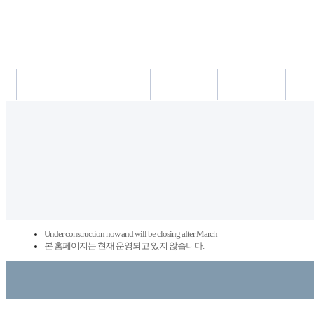
새소식
의료진
진료시간
진료예약/확인
약도/교
Under construction now and will be closing after March
본 홈페이지는 현재 운영되고 있지 않습니다.