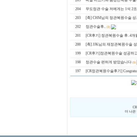
205
씨알 비뇨기과 음경만곡증 수술
204
무도정관 수술 저에게는 1석 2조
203
[축] CHM님의 정관복원수술 
202
정관수술후..
(1)
201
[CR후기] 정관복원수술 후..4개월
200
[축] JJK님의 재정관복원수술
199
[CR후기]정관복원수술 성공하고
198
정관수술 편하게 받았습니다
(1)
197
[CR정관복원수술후기] Congraturati
C
더 나은