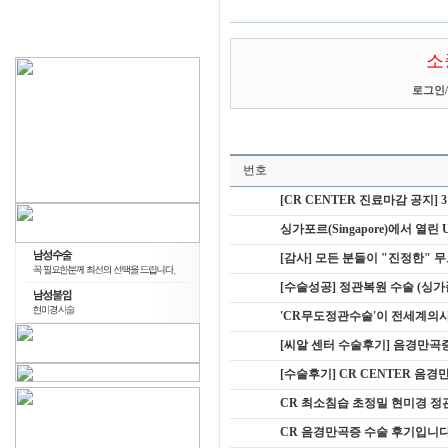
소
로그인
/
번호
[CR CENTER 진료마감 공지] 
싱가포르(Singapore)에서 열린 Urol
[감사] 모든 분들이 "진정한"
[수술성공] 정관복원 수술 (싱가폴
'CR무도정관수술'이 전세계의
[씨알 센터 수술후기] 음경만곡증
[수술후기] CR CENTER 음경
CR 최소침습 초정밀 현미경 정
CR 음경만곡증 수술 후기입니다^