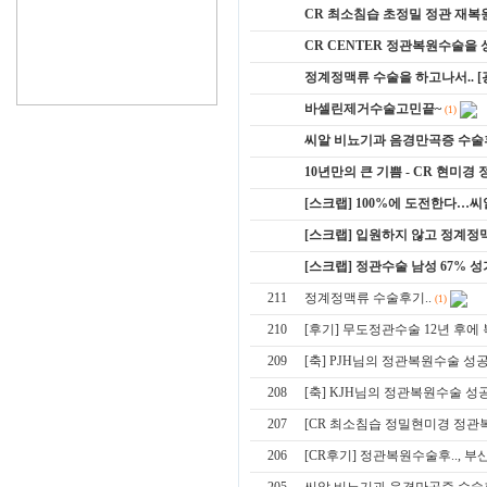
CR 최소침습 초정밀 정관 재복원
CR CENTER 정관복원수술을 성
정계정맥류 수술을 하고나서.. 
바셀린제거수술고민끝~
(1)
씨알 비뇨기과 음경만곡증 수술
10년만의 큰 기쁨 - CR 현미경
[스크랩] 100%에 도전한다…
[스크랩] 입원하지 않고 정계
[스크랩] 정관수술 남성 67% 
211
정계정맥류 수술후기..
(1)
210
[후기] 무도정관수술 12년 후
209
[축] PJH님의 정관복원수술 
208
[축] KJH님의 정관복원수술 
207
[CR 최소침습 정밀현미경 정관
206
[CR후기] 정관복원수술후.., 부