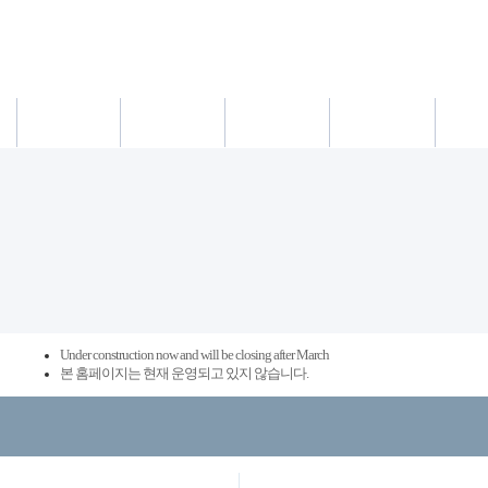
새소식
의료진
진료시간
진료예약/확인
약도/교통
Under construction now and will be closing after March
본 홈페이지는 현재 운영되고 있지 않습니다.