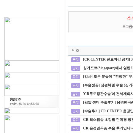
소
로그인
/
번호
[CR CENTER 진료마감 공지] 
싱가포르(Singapore)에서 열린 Urol
[감사] 모든 분들이 "진정한"
[수술성공] 정관복원 수술 (싱가폴
'CR무도정관수술'이 전세계의
[씨알 센터 수술후기] 음경만곡증
[수술후기] CR CENTER 음경
CR 최소침습 초정밀 현미경 정
CR 음경만곡증 수술 후기입니다^