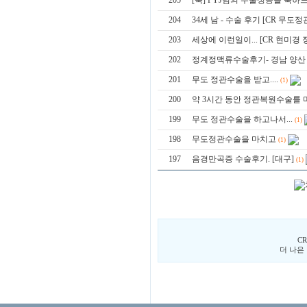
205
[축] PYJ님의 수술성공을 축하
204
34세 남 - 수술 후기 [CR 무도
203
세상에 이런일이... [CR 현미경
202
정계정맥류수술후기- 경남 양산
201
무도 정관수술을 받고....
(1)
200
약 3시간 동안 정관복원수술를 마
199
무도 정관수술을 하고나서...
(1)
198
무도정관수술을 마치고
(1)
197
음경만곡증 수술후기. [대구]
(1)
C
더 나은