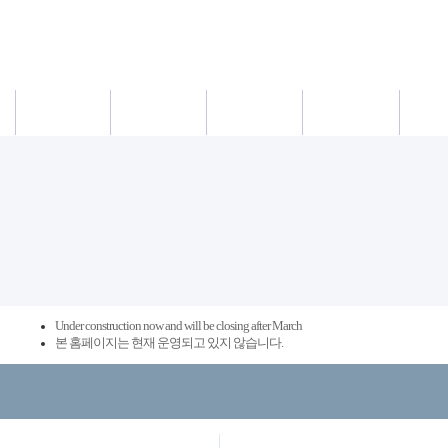
새소식
의료진
진료시간
진료예약/확인
약도/교통
Under construction now and will be closing after March
본 홈페이지는 현재 운영되고 있지 않습니다.