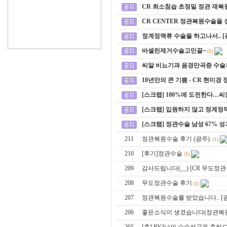
CR 최소침습 초정밀 정관 재복원
CR CENTER 정관복원수술을 성
정계정맥류 수술을 하고나서.. 
바셀린제거수술고민끝~
(1)
씨알 비뇨기과 음경만곡증 수술
10년만의 큰 기쁨 - CR 현미경
[스크랩] 100%에 도전한다…
[스크랩] 입원하지 않고 정계
[스크랩] 정관수술 남성 67% 
211
정관복원수술 후기 (광주).
(1)
210
[후기]정관수술
(1)
209
감사드립니다(__) [CR 무도정관
208
무도정관수술 후기
(1)
207
정관복원수술를 받았습니다.. [
206
좋은소식이 생겼습니다(정관복원수