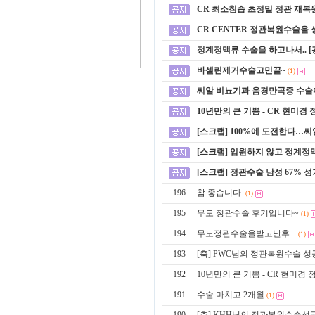
CR 최소침습 초정밀 정관 재복원
CR CENTER 정관복원수술을 성
정계정맥류 수술을 하고나서.. 
바셀린제거수술고민끝~
(1)
씨알 비뇨기과 음경만곡증 수술
10년만의 큰 기쁨 - CR 현미경
[스크랩] 100%에 도전한다…
[스크랩] 입원하지 않고 정계
[스크랩] 정관수술 남성 67% 
196
참 좋습니다.
(1)
195
무도 정관수술 후기입니다~
(1)
194
무도정관수술을받고난후...
(1)
193
[축] PWC님의 정관복원수술 
192
10년만의 큰 기쁨 - CR 현미경
191
수술 마치고 2개월
(1)