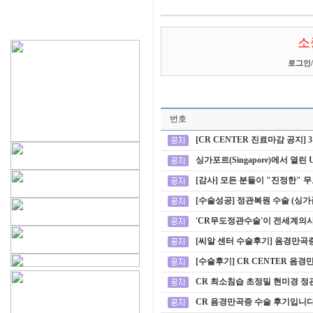
소
로그인
/
번호
[CR CENTER 진료마감 공지] 
싱가포르(Singapore)에서 열린 Urol
[감사] 모든 분들이 "진정한"
[수술성공] 정관복원 수술 (싱가폴
'CR무도정관수술'이 전세계의
[씨알 센터 수술후기] 음경만곡증
[수술후기] CR CENTER 음경
CR 최소침습 초정밀 현미경 정
CR 음경만곡증 수술 후기입니다^