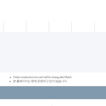
새소식
의료진
진료시간
진료예약/확인
약도/교통
Under construction now and will be closing after March
본 홈페이지는 현재 운영되고 있지 않습니다.