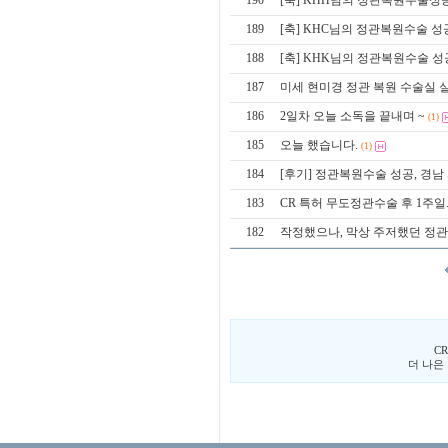
190
[축] KHH님의 정관복원수술
189
[축] KHC님의 정관복원수술 
188
[축] KHK님의 정관복원수술 
187
미세 현미경 정관 복원 수술실 실
186
2일차 오늘 소독을 끝내며 ~
(1)
185
오늘 했습니다.
(1)
184
[후기] 정관복원수술 성공, 경남
183
CR 특허 무도정관수술 후 1주일..
182
작정했으나, 막상 주저했던 정관
C
더 나은