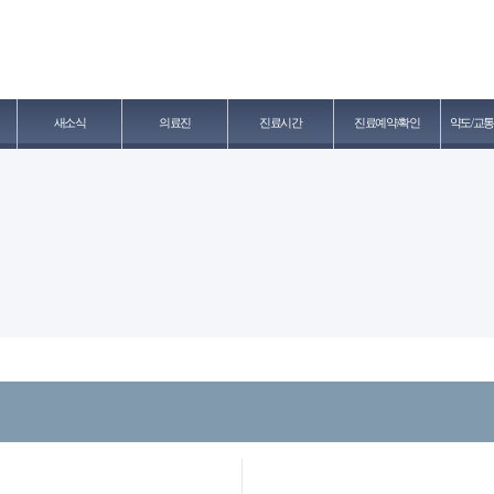
새소식
의료진
진료시간
진료예약/확인
약도/교통