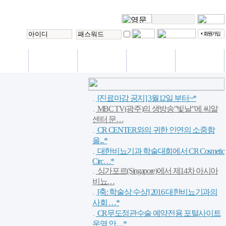
International
통/편의시설
VIP 진료
상담실
사랑방
Training center
[진료마감 공지] 3월12일 부터~*
MBC TV(광주)의 생방송"빛날"에 씨알
센터 문…
CR CENTER와의 귀한 인연의 소중함
을...*
대한비뇨기과 학술대회에서 CR Cosmetic
Circ…*
싱가포르(Singapore)에서 제14차 아시아
비뇨…
[축: 학술상 수상] 2016 대한비뇨기과의
사회 …*
CR무도정관수술 예약전용 포털사이트
운영 안…*