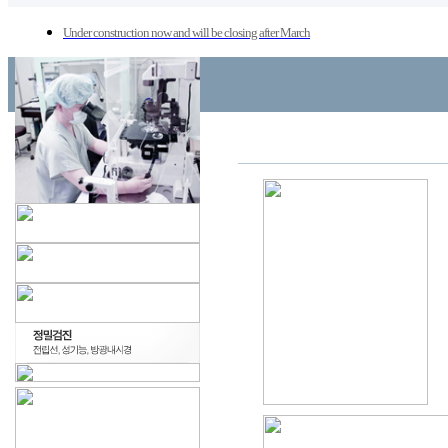
Under construction now and will be closing after March