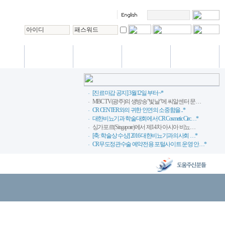
International
/편의시설
VIP 진료
상담실
사랑방
Training center
[진료마감 공지] 3월12일 부터~*
MBC TV(광주)의 생방송"빛날"에 씨알센터 문…
CR CENTER와의 귀한 인연의 소중함을...*
대한비뇨기과 학술대회에서 CR Cosmetic Circ…*
싱가포르(Singapore)에서 제14차 아시아 비뇨…
[축: 학술상 수상] 2016 대한비뇨기과의사회 …*
CR무도정관수술 예약전용 포털사이트 운영 안…*