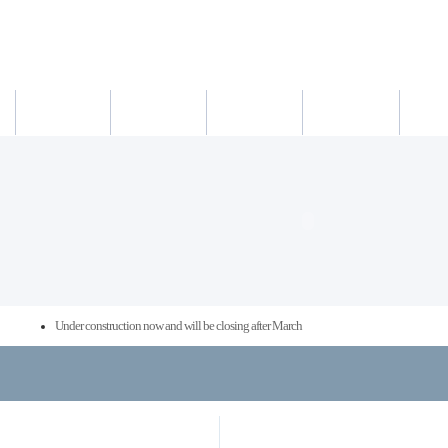
새소식
의료진
진료시간
진료예약/확인
약도/교통
Under construction now and will be closing after March