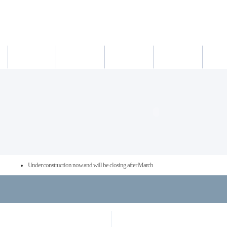
새소식
의료진
진료시간
진료예약/확인
약도/교통
Under construction now and will be closing after March