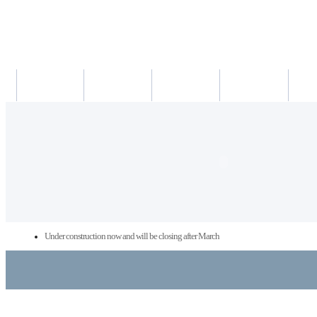
새소식
의료진
진료시간
진료예약/확인
약도/교
Under construction now and will be closing after March