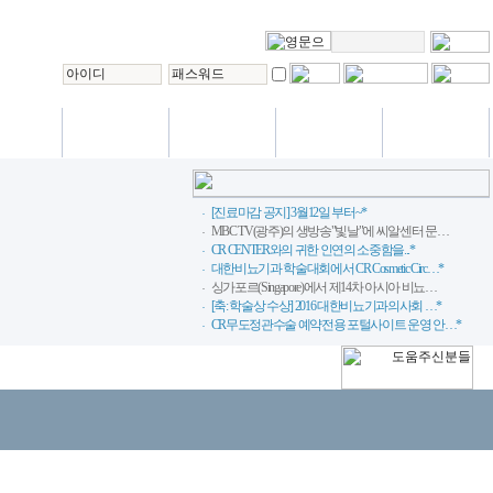
International
통/편의시설
VIP 진료
상담실
사랑방
Training center
[진료마감 공지] 3월12일 부터~*
MBC TV(광주)의 생방송"빛날"에 씨알센터 문…
CR CENTER와의 귀한 인연의 소중함을...*
대한비뇨기과 학술대회에서 CR Cosmetic Circ…*
싱가포르(Singapore)에서 제14차 아시아 비뇨…
[축: 학술상 수상] 2016 대한비뇨기과의사회 …*
CR무도정관수술 예약전용 포털사이트 운영 안…*