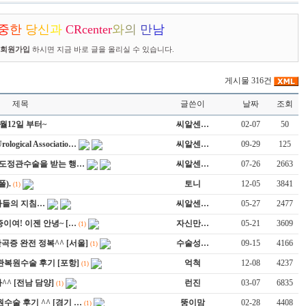
중
한
당
신
과
C
R
center
와
의
만
남
회원가입
하시면 지금 바로 글을 올리실 수 있습니다.
게시물 316건
제목
글쓴이
날짜
조회
3월12일 부터~
씨알센…
02-07
50
ogical Associatio…
씨알센…
09-29
125
 무도정관수술을 받는 행…
씨알센…
07-26
2663
).
토니
12-05
3841
(1)
사들의 지침…
씨알센…
05-27
2477
이여! 이젠 안녕~ […
자신만…
05-21
3609
(1)
만곡증 완전 정복^^ [서울]
수술성…
09-15
4166
(1)
관복원수술 후기 [포항]
억척
12-08
4237
(1)
^ [전남 담양]
런진
03-07
6835
(1)
수술 후기 ^^ [경기 …
뚱이맘
02-28
4408
(1)