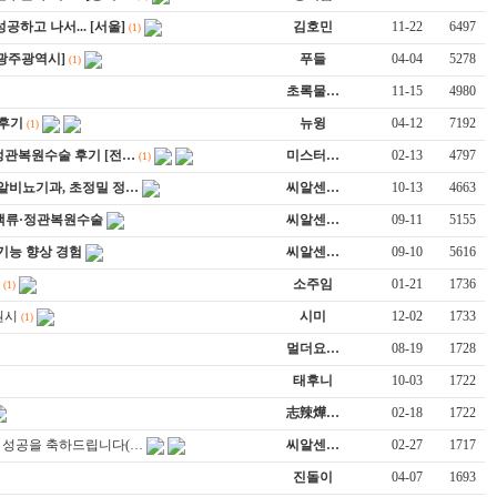
공하고 나서... [서울]
김호민
11-22
6497
(1)
[광주광역시]
푸들
04-04
5278
(1)
초록물…
11-15
4980
후기
뉴윙
04-12
7192
(1)
 정관복원수술 후기 [전…
미스터…
02-13
4797
(1)
씨알비뇨기과, 초정밀 정…
씨알센…
10-13
4663
정맥류·정관복원수술
씨알센…
09-11
5155
성기능 향상 경험
씨알센…
09-10
5616
소주임
01-21
1736
(1)
원시
시미
12-02
1733
(1)
멀더요…
08-19
1728
태후니
10-03
1722
志辣燁…
02-18
1722
술 성공을 축하드립니다(…
씨알센…
02-27
1717
진돌이
04-07
1693