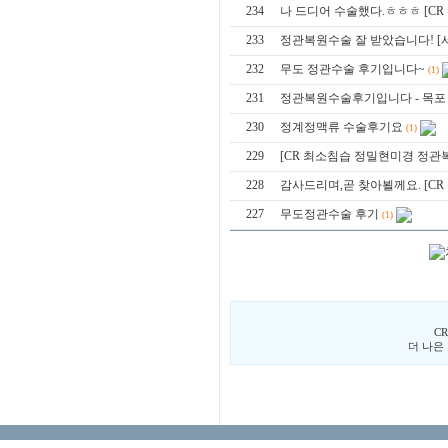
234
나 드디어 수술했다.ㅎㅎㅎ [C
233
정관복원수술 잘 받았습니다! [
232
무도 정관수술 후기입니다~
(1)
231
정관복원수술후기입니다 - 목포
230
정계정맥류 수술후기요
(1)
229
[CR 최소침습 정밀현미경 정관
228
감사드리며,곧 찾아뵐께요. [C
227
무도정관수술 후기
(1)
C
더 나은