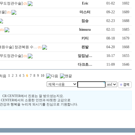
R 무도정관수술]
Eric
01-02
1692
(2)
서울]
마스터
09-22
1689
(1)
짐승
02-23
1688
himura
02-11
1685
(1)
키티
08-18
1679
복원수술] 정관복원 수…
왼발
04-20
1668
(1)
R 무도정관수술]
앞집남…
10-17
1655
(1)
다크초…
11-09
1646
1
2
3
4
5
6
7
8
9
10
CR CENTER에서 진료는 잘 받으셨는지요.
R CENTER에서의 소중한 인연과 따뜻한 교감으로
 건강과 행복을 누리게 되시기를 진심으로 기원합니다.