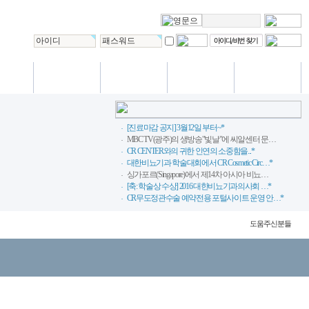
International
/편의시설
VIP 진료
상담실
사랑방
Training center
[진료마감 공지] 3월12일 부터~*
MBC TV(광주)의 생방송"빛날"에 씨알센터 문…
CR CENTER와의 귀한 인연의 소중함을...*
대한비뇨기과 학술대회에서 CR Cosmetic Circ…*
싱가포르(Singapore)에서 제14차 아시아 비뇨…
[축: 학술상 수상] 2016 대한비뇨기과의사회 …*
CR무도정관수술 예약전용 포털사이트 운영 안…*
도움주신분들