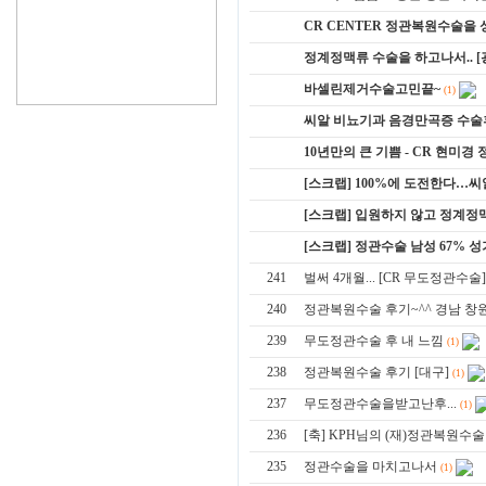
CR CENTER 정관복원수술을 성
정계정맥류 수술을 하고나서.. 
바셀린제거수술고민끝~
(1)
씨알 비뇨기과 음경만곡증 수술
10년만의 큰 기쁨 - CR 현미경
[스크랩] 100%에 도전한다…
[스크랩] 입원하지 않고 정계
[스크랩] 정관수술 남성 67% 
241
벌써 4개월... [CR 무도정관수술]
240
정관복원수술 후기~^^ 경남 창
239
무도정관수술 후 내 느낌
(1)
238
정관복원수술 후기 [대구]
(1)
237
무도정관수술을받고난후...
(1)
236
[축] KPH님의 (재)정관복원수
235
정관수술을 마치고나서
(1)