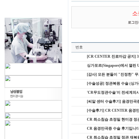
소
로그인
/
번호
[CR CENTER 진료마감 공지] 
싱가포르(Singapore)에서 열린 Urol
[감사] 모든 분들이 "진정한"
[수술성공] 정관복원 수술 (싱가폴
'CR무도정관수술'이 전세계의
[씨알 센터 수술후기] 음경만곡증
[수술후기] CR CENTER 음경
CR 최소침습 초정밀 현미경 정
CR 음경만곡증 수술 후기입니다^
CR 최소침습 초정밀 정관 재복원