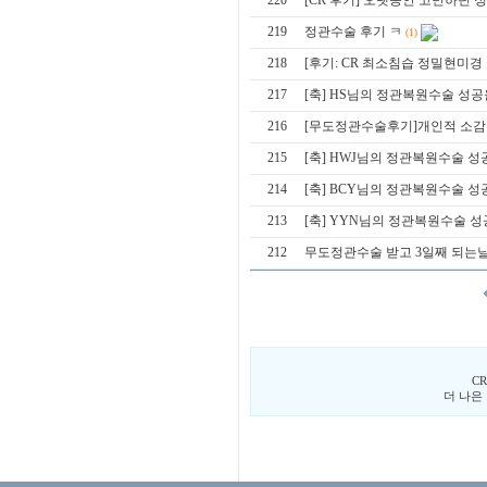
220
[CR 후기] 오랫동안 고민하던 
219
정관수술 후기 ㅋ
(1)
218
[후기: CR 최소침습 정밀현미경
217
[축] HS님의 정관복원수술 성
216
[무도정관수술후기]개인적 소감
215
[축] HWJ님의 정관복원수술 
214
[축] BCY님의 정관복원수술 
213
[축] YYN님의 정관복원수술 
212
무도정관수술 받고 3일째 되는날.
C
더 나은