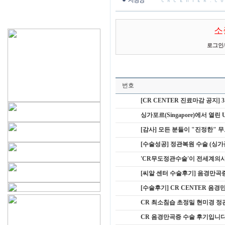
소
로그인
/
번호
[CR CENTER 진료마감 공지] 
싱가포르(Singapore)에서 열린 Urol
[감사] 모든 분들이 "진정한"
[수술성공] 정관복원 수술 (싱가폴
'CR무도정관수술'이 전세계의
[씨알 센터 수술후기] 음경만곡증
[수술후기] CR CENTER 음경
CR 최소침습 초정밀 현미경 정
CR 음경만곡증 수술 후기입니다^