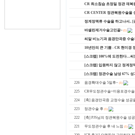
CR 최소침습 초정밀 정관 재복원
CR CENTER 정관복원수술을 성
정계정맥류 수술을 하고나서.. 
바셀린제거수술고민끝~
(1)
씨알 비뇨기과 음경만곡증 수술
10년만의 큰 기쁨 - CR 현미경
[스크랩] 100%에 도전한다…
[스크랩] 입원하지 않고 정계
[스크랩] 정관수술 남성 67% 
226
음경확대수술 5일후~
(1)
225
CR무도정관수술+미용포경수술
224
[축] 음경만곡증 교정수술 성공
223
정관수술 후
(1)
222
[축] PJS님의 정관복원수술 
221
무도정관수술 후 내 느낌
(1)