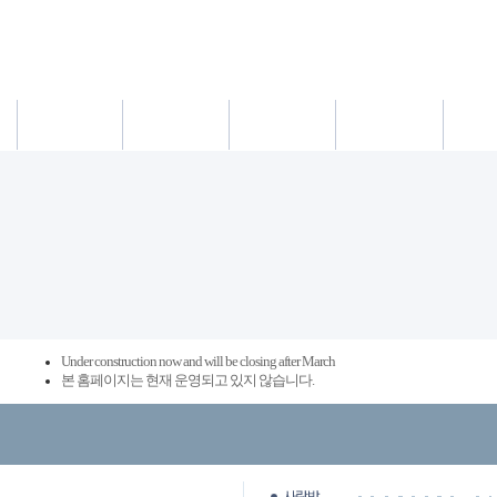
새소식
의료진
진료시간
진료예약/확인
약도/교통
Under construction now and will be closing after March
본 홈페이지는 현재 운영되고 있지 않습니다.