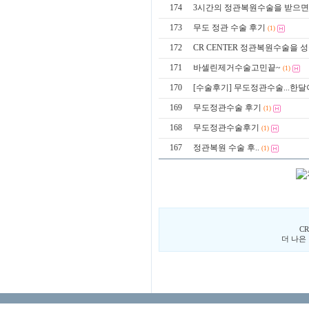
174
3시간의 정관복원수술을 받으면서
173
무도 정관 수술 후기
(1)
172
CR CENTER 정관복원수술을 성공
171
바셀린제거수술고민끝~
(1)
170
[수술후기] 무도정관수술...한달
169
무도정관수술 후기
(1)
168
무도정관수술후기
(1)
167
정관복원 수술 후..
(1)
C
더 나은