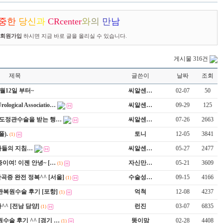
중
한
당
신
과
C
R
center
와
의
만
남
회원가입
하시면 지금 바로 글을 올리실 수 있습니다.
게시물 316건
제목
글쓴이
날짜
조회
3월12일 부터~
씨알센…
02-07
50
ogical Associatio…
씨알센…
09-29
125
 무도정관수술을 받는 행…
씨알센…
07-26
2663
).
토니
12-05
3841
(1)
사들의 지침…
씨알센…
05-27
2477
이여! 이젠 안녕~ […
자신만…
05-21
3609
(1)
만곡증 완전 정복^^ [서울]
수술성…
09-15
4166
(1)
관복원수술 후기 [포항]
억척
12-08
4237
(1)
^ [전남 담양]
런진
03-07
6835
(1)
수술 후기 ^^ [경기 …
뚱이맘
02-28
4408
(1)