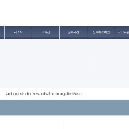
새소식
의료진
진료시간
진료예약/확인
약도/교통
Under construction now and will be closing after March