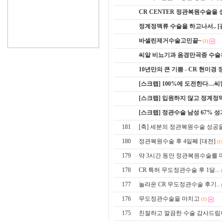
CR CENTER 정관복원수술을 성
정계정맥류 수술을 하고나서.. 
바셀린제거수술고민끝~
(1)
씨알 비뇨기과 음경만곡증 수술
10년만의 큰 기쁨 - CR 현미경
[스크랩] 100%에 도전한다…
[스크랩] 입원하지 않고 정계
[스크랩] 정관수술 남성 67% 
181
[축] 세분의 정관복원수술 성공
180
정관복원수술 후 4일째 [대전]
(1
179
약 3시간 동안 정관복원수술를 마
178
CR 특허 무도정관수술 후 1달...
177
놀라운 CR 무도정관수술 후기..
176
무도정관수술을 마치고
(1)
175
친절하고 깔끔한 수술 감사드립