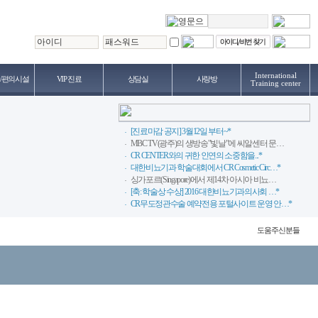
International
/편의시설
VIP 진료
상담실
사랑방
Training center
[진료마감 공지] 3월12일 부터~*
MBC TV(광주)의 생방송"빛날"에 씨알센터 문…
CR CENTER와의 귀한 인연의 소중함을...*
대한비뇨기과 학술대회에서 CR Cosmetic Circ…*
싱가포르(Singapore)에서 제14차 아시아 비뇨…
[축: 학술상 수상] 2016 대한비뇨기과의사회 …*
CR무도정관수술 예약전용 포털사이트 운영 안…*
도움주신분들