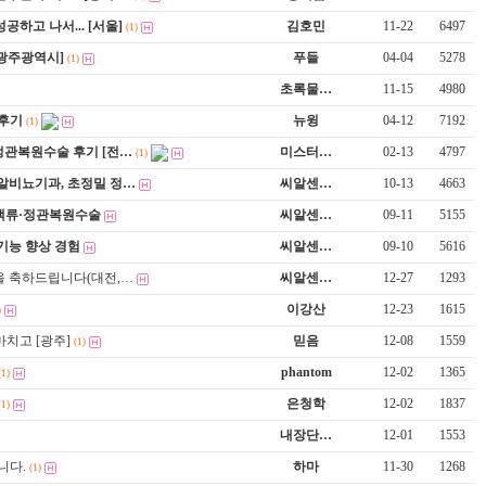
공하고 나서... [서울]
김호민
11-22
6497
(1)
[광주광역시]
푸들
04-04
5278
(1)
초록물…
11-15
4980
후기
뉴윙
04-12
7192
(1)
 정관복원수술 후기 [전…
미스터…
02-13
4797
(1)
씨알비뇨기과, 초정밀 정…
씨알센…
10-13
4663
정맥류·정관복원수술
씨알센…
09-11
5155
성기능 향상 경험
씨알센…
09-10
5616
을 축하드립니다(대전,…
씨알센…
12-27
1293
이강산
12-23
1615
)
치고 [광주]
믿음
12-08
1559
(1)
phantom
12-02
1365
(1)
은청학
12-02
1837
(1)
내장단…
12-01
1553
니다.
하마
11-30
1268
(1)