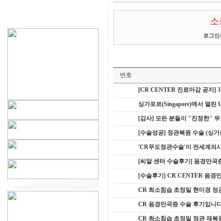
소
로그인
/
번호
[CR CENTER 진료마감 공지] 
싱가포르(Singapore)에서 열린 Urol
[감사] 모든 분들이 "진정한"
[수술성공] 정관복원 수술 (싱가폴
'CR무도정관수술'이 전세계의
[씨알 센터 수술후기] 음경만곡증
[수술후기] CR CENTER 음경
CR 최소침습 초정밀 현미경 정
CR 음경만곡증 수술 후기입니다^
CR 최소침습 초정밀 정관 재복원