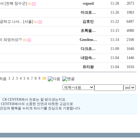
 [전북 장수군]
crgood
11-28
2073
(1)
마크로…
11-26
1983
하고 나서... [서울]
김호민
11-22
6497
(1)
초록물…
11-15
4980
이 되었어요!!!
Gentlem…
11-14
2106
(1)
다크초…
11-09
1646
내맘속…
11-04
1446
유리왕
11-04
1616
1
2
3
4
5
6
7
8
9
10
CR CENTER에서 진료는 잘 받으셨는지요.
R CENTER에서의 소중한 인연과 따뜻한 교감으로
 건강과 행복을 누리게 되시기를 진심으로 기원합니다.