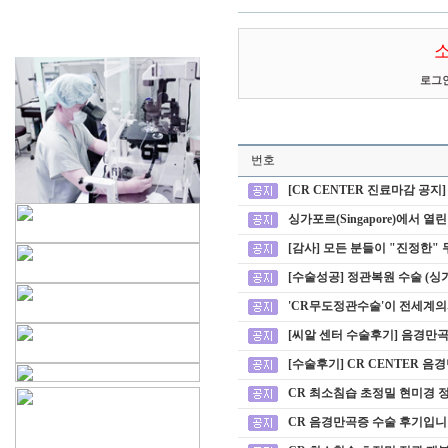
로그
번호
[CR CENTER 진료마감 공지]
싱가포르(Singapore)에서 열린 Uro
[감사] 모든 분들이 "진정한
[수술성공] 정관복원 수술 (싱가
'CR무도정관수술'이 전세계
[씨알 센터 수술후기] 음경만곡
[수술후기] CR CENTER 음
CR 최소침습 초정밀 현미경 
CR 음경만곡증 수술 후기입니다