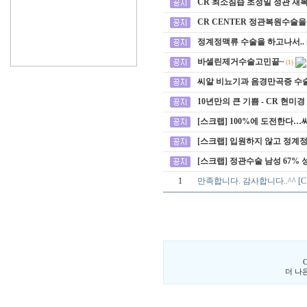
CR 최소침습 초정밀 정관 재복
CR CENTER 정관복원수술을 
정계정맥류 수술을 하고나서..
바셀린제거수술고민끝~
(1)
씨알 비뇨기과 음경만곡증 수
10년만의 큰 기쁨 - CR 현미
[스크랩] 100%에 도전한다
[스크랩] 입원하지 않고 정
[스크랩] 정관수술 남성 67%
1
만족합니다. 감사합니다..^^ [
더 나