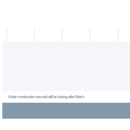
새소식
의료진
진료시간
진료예약/확인
약도/교
Under construction now and will be closing after March