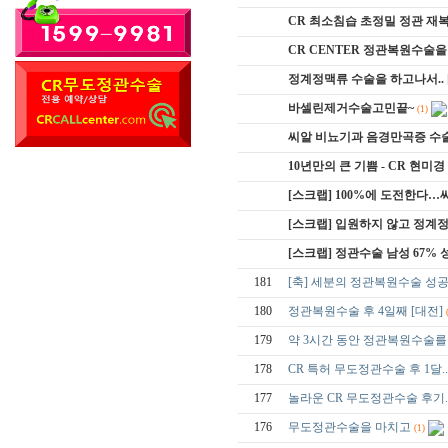
CR 최소침습 초정밀 정관 재복
CR CENTER 정관복원수술을 
정계정맥류 수술을 하고나서..
바셀린제거수술고민끝~
(1)
씨알 비뇨기과 음경만곡증 수
10년만의 큰 기쁨 - CR 현미
[스크랩] 100%에 도전한다
[스크랩] 입원하지 않고 정
[스크랩] 정관수술 남성 67%
181
[축] 세분의 정관복원수술 성
180
정관복원수술 후 4일째 [대전]
179
약 3시간 동안 정관복원수술를 
178
CR 특허 무도정관수술 후 1달..
177
놀라운 CR 무도정관수술 후기.
176
무도정관수술을 마치고
(1)