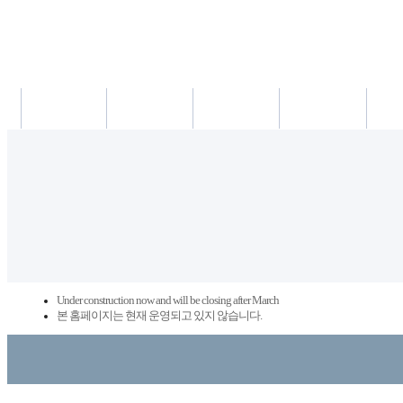
새소식
의료진
진료시간
진료예약/확인
약도/교
Under construction now and will be closing after March
본 홈페이지는 현재 운영되고 있지 않습니다.