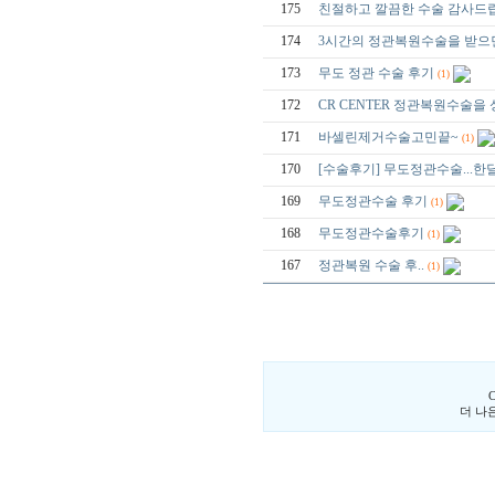
175
친절하고 깔끔한 수술 감사드
174
3시간의 정관복원수술을 받으면
173
무도 정관 수술 후기
(1)
172
CR CENTER 정관복원수술을 성
171
바셀린제거수술고민끝~
(1)
170
[수술후기] 무도정관수술...한달
169
무도정관수술 후기
(1)
168
무도정관수술후기
(1)
167
정관복원 수술 후..
(1)
더 나