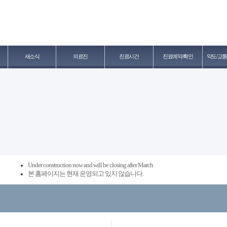
새소식
의료진
진료시간
진료예약/확인
약도/교통
Under construction now and will be closing after March
본 홈페이지는 현재 운영되고 있지 않습니다.